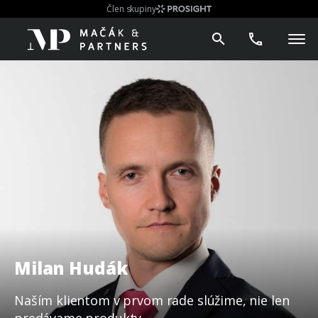
Člen skupiny
Milan Hudák
Naším klientom v prvom rade slúžime, nie len