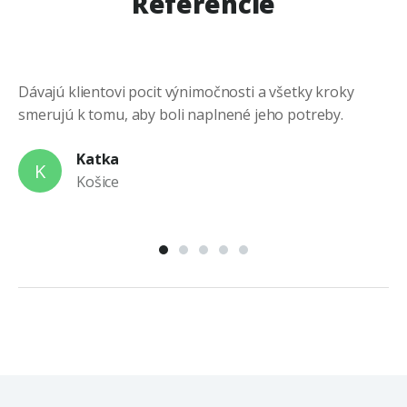
Referencie
Dávajú klientovi pocit výnimočnosti a všetky kroky
Ni
smerujú k tomu, aby boli naplnené jeho potreby.
po
po
Katka
K
Košice