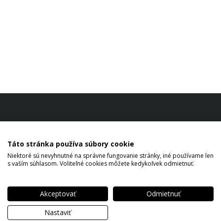
Táto stránka používa súbory cookie
Niektoré sú nevyhnutné na správne fungovanie stránky, iné používame len
s vaším súhlasom. Voliteľné cookies môžete kedykoľvek odmietnuť.
Akceptovať
Odmietnuť
Copyright © 2026 SM Štefan Mačák All rights reserved.
Nastaviť