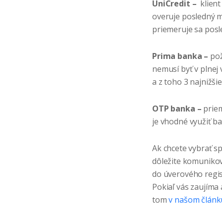
UniCredit –
klien
overuje posledný m
priemeruje sa pos
Prima banka –
pož
nemusí byť v plnej 
a z toho 3 najnižš
OTP banka –
priem
je vhodné využiť 
Ak chcete vybrať s
dôležite komunikov
do úverového regist
Pokiaľ vás zaujíma 
tom
v našom článk