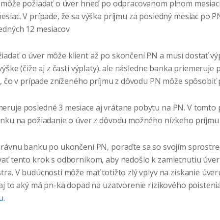
t môže požiadať o úver hneď po odpracovanom plnom mesiac
esiac. V prípade, že sa výška príjmu za posledný mesiac po P
ledných 12 mesiacov
iadať o úver môže klient až po skončení PN a musí dostať výp
výške (čiže aj z časti výplaty). ale následne banka priemeruje 
ie, čo v prípade zníženého príjmu z dôvodu PN môže spôsobiť
eruje posledné 3 mesiace aj vrátane pobytu na PN. V tomto p
banku na požiadanie o úver z dôvodu možného nízkeho príjm
právnu banku po ukončení PN, poraďte sa so svojím sprostre
ať tento krok s odborníkom, aby nedošlo k zamietnutiu úveru
ra. V budúcnosti môže mať totižto zlý vplyv na získanie úver
aj to aký má pn-ka dopad na uzatvorenie rizikového poistenia,
u.