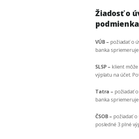
Žiadosť o 
podmienk
VÚB –
požiadať o ú
banka spriemeruje 
SLSP –
klient môže 
výplatu na účet. P
Tatra –
požiadať o
banka spriemeruje 
ČSOB –
požiadať o 
posledné 3 plné vý