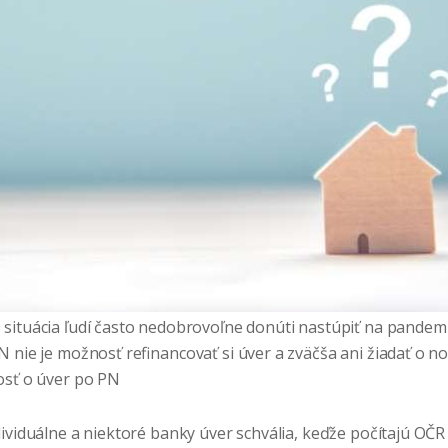
situácia ľudí často nedobrovoľne donúti nastúpiť na pandemi
 nie je možnosť refinancovať si úver a zväčša ani žiadať o no
osť o úver po PN
ividuálne a niektoré banky úver schvália, keďže počítajú OČR