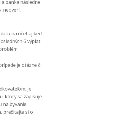
i a banka následne
N neoverí,
latu na účet aj keď
posledných 6 výplat
 problém
rípade je otázne či
u
dkovateľom. Je
, ktorý sa zapisuje
u na bývanie.
 prečítajte si o