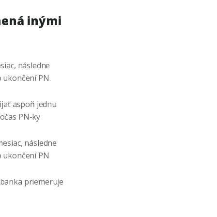
nená inými
siac, následne
o ukončení PN.
ijať aspoň jednu
počas PN-ky
mesiac, následne
 o ukončení PN
 banka priemeruje