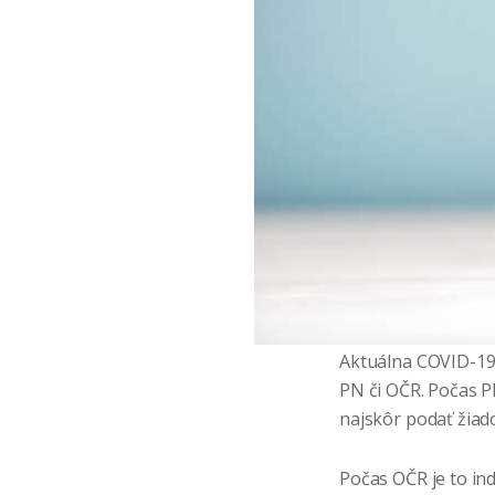
Aktuálna COVID-19 
PN či OČR. Počas PN
najskôr podať žiad
Počas OČR je to ind