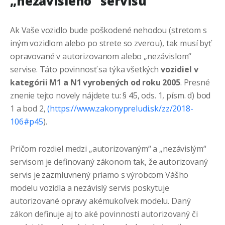
„nezávislého“ servisu
Ak Vaše vozidlo bude poškodené nehodou (stretom s
iným vozidlom alebo po strete so zverou), tak musí byť
opravované v autorizovanom alebo „nezávislom“
servise. Táto povinnosť sa týka všetkých
vozidiel v
kategórii M1 a N1 vyrobených od roku 2005
. Presné
znenie tejto novely nájdete tu: § 45, ods. 1, písm. d) bod
1 a bod 2,
(
https://www.zakonypreludi.sk/zz/2018-
106#p45
).
Pričom rozdiel medzi „autorizovaným“ a „nezávislým“
servisom je definovaný zákonom tak, že autorizovaný
servis je zazmluvnený priamo s výrobcom Vášho
modelu vozidla a nezávislý servis poskytuje
autorizované opravy akémukoľvek modelu. Daný
zákon definuje aj to aké povinnosti autorizovaný či