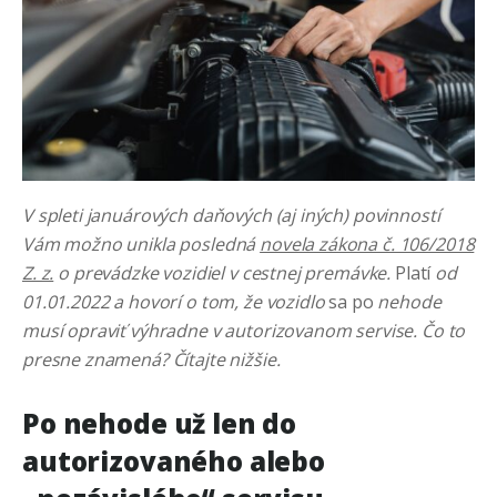
V spleti januárových daňových (aj iných) povinností
Vám možno unikla posledná
novela zákona č. 106/2018
Z. z.
o prevádzke vozidiel v cestnej premávke.
Platí
od
01.01.2022 a hovorí o tom, že vozidlo
sa po
nehode
musí opraviť výhradne v autorizovanom servise. Čo to
presne znamená? Čítajte nižšie.
Po nehode už len do
autorizovaného alebo