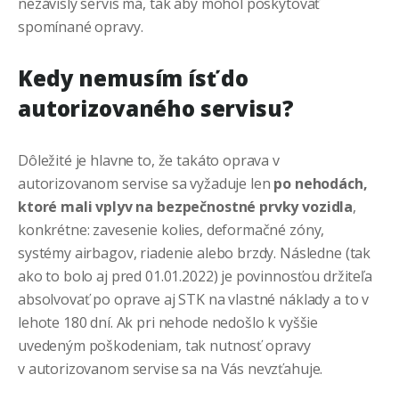
nezávislý servis má, tak aby mohol poskytovať
spomínané opravy.
Kedy nemusím ísť do
autorizovaného servisu?
Dôležité je hlavne to, že takáto oprava v
autorizovanom servise sa vyžaduje len
po nehodách,
ktoré mali vplyv na bezpečnostné prvky vozidla
,
konkrétne: zavesenie kolies, deformačné zóny,
systémy airbagov, riadenie alebo brzdy. Následne (tak
ako to bolo aj pred 01.01.2022) je povinnosťou držiteľa
absolvovať po oprave aj STK na vlastné náklady a to v
lehote 180 dní. Ak pri nehode nedošlo k vyššie
uvedeným poškodeniam, tak nutnosť opravy
v autorizovanom servise sa na Vás nevzťahuje.