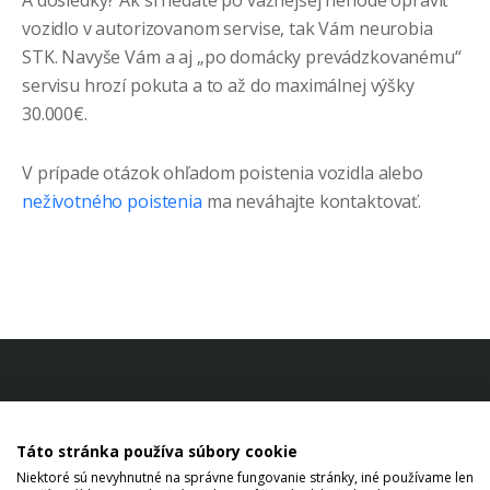
A dôsledky? Ak si nedáte po vážnejšej nehode opraviť
vozidlo v autorizovanom servise, tak Vám neurobia
STK. Navyše Vám a aj „po domácky prevádzkovanému“
servisu hrozí pokuta a to až do maximálnej výšky
30.000€.
V prípade otázok ohľadom poistenia vozidla alebo
neživotného poistenia
ma neváhajte kontaktovať.
Táto stránka používa súbory cookie
Niektoré sú nevyhnutné na správne fungovanie stránky, iné používame len