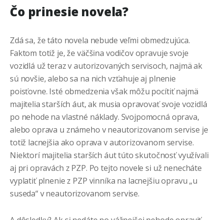
Čo prinesie novela?
Zdá sa, že táto novela nebude veľmi obmedzujúca.
Faktom totiž je, že väčšina vodičov opravuje svoje
vozidlá už teraz v autorizovaných servisoch, najmä ak
sú novšie, alebo sa na nich vzťahuje aj plnenie
poisťovne. Isté obmedzenia však môžu pocítiť najmä
majitelia starších áut, ak musia opravovať svoje vozidlá
po nehode na vlastné náklady. Svojpomocná oprava,
alebo oprava u známeho v neautorizovanom servise je
totiž lacnejšia ako oprava v autorizovanom servise.
Niektorí majitelia starších áut túto skutočnosť využívali
aj pri opravách z PZP. Po tejto novele si už nenecháte
vyplatiť plnenie z PZP vinníka na lacnejšiu opravu „u
suseda“ v neautorizovanom servise.