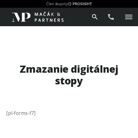
Člen skupiny
Zmazanie digitálnej
stopy
[pl-forms-f7]