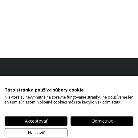
Táto stránka používa súbory cookie
Niektoré sú nevyhnutné na správne fungovanie stránky, iné používame len
s vaším súhlasom. Voliteľné cookies môžete kedykoľvek odmietnuť.
Akceptovať
Odmietnuť
Copyright © 2026 SM Štefan Mačák All rights reserved.
Nastaviť