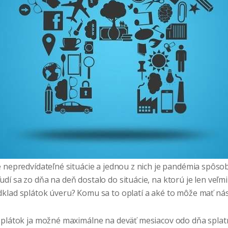
e nepredvídateľné situácie a jednou z nich je pandémia spôs
í sa zo dňa na deň dostalo do situácie, na ktorú je len veľmi 
klad splátok úveru? Komu sa to oplatí a aké to môže mať ná
splátok ja možné maximálne na deväť mesiacov odo dňa splatn