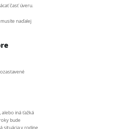
ácať časť úveru.
 musíte naďalej
pre
 pozastavené
 alebo iná ťažká
úroky bude
á situácia v rodine