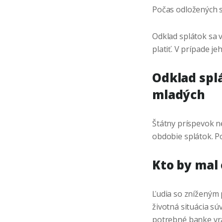
Počas odložených sp
Odklad splátok sa 
platiť. V prípade j
Odklad spl
mladých
Štátny príspevok n
obdobie splátok. P
Kto by mal
Ľudia so zníženým 
životná situácia s
potrebné banke vrát