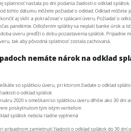
rej splatnosť nastala po dni podania žiadosti o odklad spláto
a od tohto dátumu môžete požiadať o odklad. Odklad môžete 
končiť aj skôr a pokračovať v splácaní úveru. Požiadať o odk
očas pandémie. Odložením splátky sa neplatí banke úrok a is
 doba úveru predĺži o dobu pozastavenia splátok. Prípadne m
eru, tak aby pôvodná splatnosť zostala zachovaná.
ípadoch nemáte nárok na odklad spl
eškáte so splátkou úveru, pri ktorom žiadate o odklad spláto
iadosti o odklad splátok
ebruáru 2020 v omeškaní so splátkou úveru dlhšie ako 30 dní 
vere poskytnutom tým istým veriteľom
dklad splátok nebola riadne vyplnená
ri prípadnom zamietnutí žiadosti o odklad splátok do 30 dní 