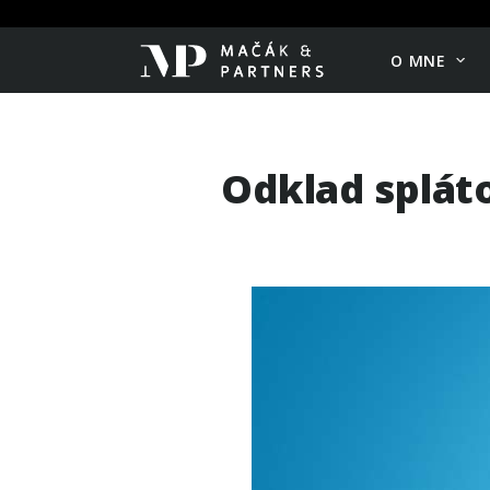
O MNE
Odklad splát