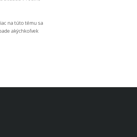
iac na túto tému sa
pade akýchkoľvek