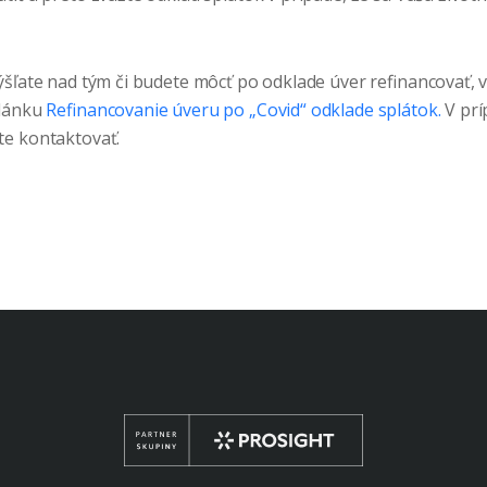
ýšľate nad tým či budete môcť po odklade úver refinancovať, v
článku
Refinancovanie úveru po „Covid“ odklade splátok.
V prí
te kontaktovať.