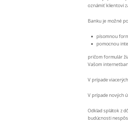
oznámiť klientovi 
Banku je možné pož
písomnou for
pomocnou int
pričom formulár ži
Vašom internetba
V prípade viacerých
V prípade nových ú
Odklad splátok z 
budúcnosti nespôso