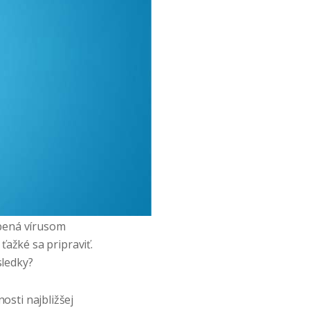
obená vírusom
ťažké sa pripraviť.
sledky?
osti najbližšej