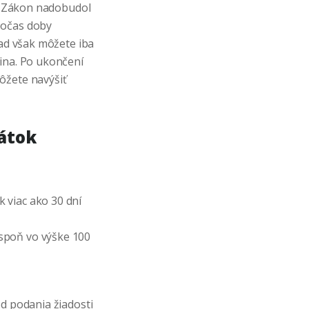
k. Zákon nadobudol
počas doby
lad však môžete iba
tina. Po ukončení
ôžete navýšiť
átok
k viac ako 30 dní
aspoň vo výške 100
od podania žiadosti