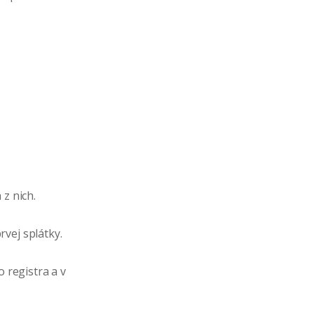
z nich.
vej splátky.
registra a v