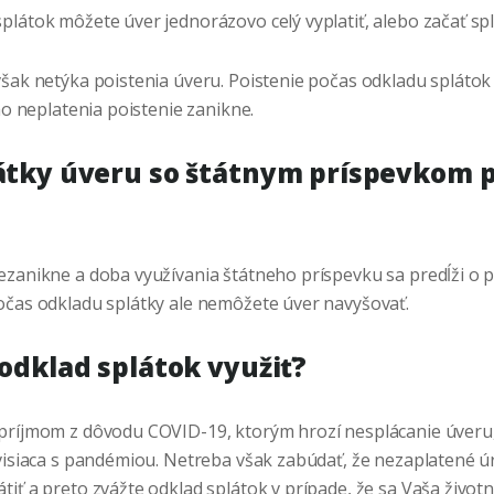
látok môžete úver jednorázovo celý vyplatiť, alebo začať spl
však netýka poistenia úveru. Poistenie počas odkladu splátok
eho neplatenia poistenie zanikne.
átky úveru so štátnym príspevkom 
ezanikne a doba využívania štátneho príspevku sa predĺži o
očas odkladu splátky ale nemôžete úver navyšovať.
 odklad splátok využiť?
príjmom z dôvodu COVID-19, ktorým hrozí nesplácanie úveru,
úvisiaca s pandémiou. Netreba však zabúdať, že nezaplatené 
iť a preto zvážte odklad splátok v prípade, že sa Vaša životn