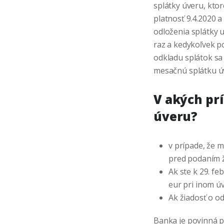
splátky úveru, kto
platnosť 9.4.2020 
odloženia splátky u
raz a kedykoľvek p
odkladu splátok sa
mesačnú splátku úv
V akých pr
úveru?
v prípade, že m
pred podaním ž
Ak ste k 29. f
eur pri inom ú
Ak žiadosť o o
Banka je povinná p