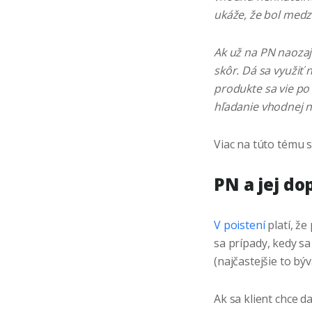
ukáže, že bol medz
Ak už na PN naozaj
skôr. Dá sa využiť 
produkte sa vie po
hľadanie vhodnej n
Viac na túto tému s
PN a jej do
V poistení
platí, že
sa prípady, kedy sa
(najčastejšie to býv
Ak sa klient chce d