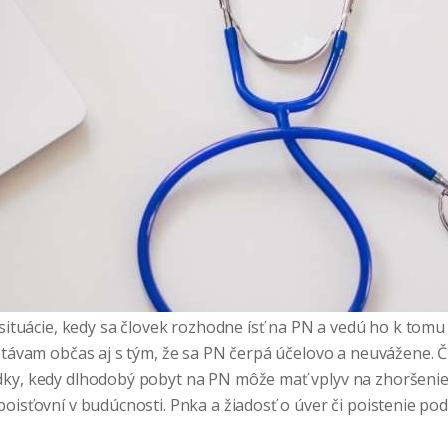
 situácie, kedy sa človek rozhodne ísť na PN a vedú ho k tomu
retávam občas aj s tým, že sa PN čerpá účelovo a neuvážene.
ky, kedy dlhodobý pobyt na PN môže mať vplyv na zhoršenie
oisťovní v budúcnosti. Pnka a žiadosť o úver či poistenie po