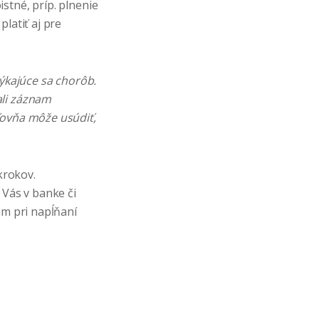
stné, príp. plnenie
latiť aj pre
týkajúce sa chorôb.
ali záznam
ťovňa môže usúdiť,
krokov.
 Vás v banke či
ám pri napĺňaní