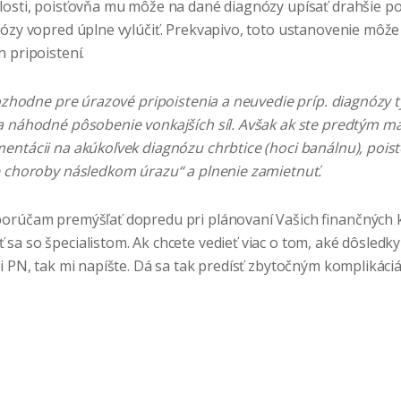
losti, poisťovňa mu môže na dané diagnózy upísať drahšie poi
ózy vopred úplne vylúčiť. Prekvapivo, toto ustanovenie môže p
 pripoistení.
rozhodne pre úrazové pripoistenia a neuvedie príp. diagnózy 
a náhodné pôsobenie vonkajších síl. Avšak ak ste predtým m
entácii na akúkoľvek diagnózu chrbtice (hoci banálnu), pois
e choroby následkom úrazu“ a plnenie zamietnuť.
orúčam premýšľať dopredu pri plánovaní Vašich finančných 
a so špecialistom. Ak chcete vedieť viac o tom, aké dôsledky
i PN, tak mi napíšte. Dá sa tak predísť zbytočným komplikáci