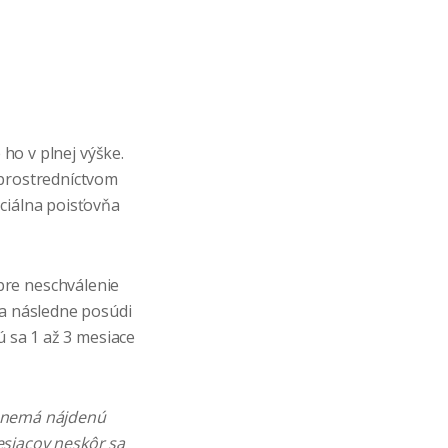
 ho v plnej výške.
 prostredníctvom
ciálna poisťovňa
pre neschválenie
ka následne posúdi
ú sa 1 až 3 mesiace
že nemá nájdenú
esiacov neskôr sa