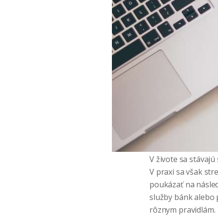
V živote sa stávajú
V praxi sa však st
poukázať na násled
služby bánk alebo p
rôznym pravidlám.