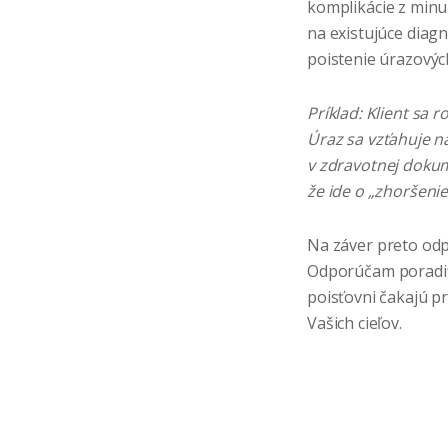
komplikácie z minu
na existujúce diagn
poistenie úrazových
Príklad: Klient sa 
Úraz sa vzťahuje n
v zdravotnej dokum
že ide o „zhoršeni
Na záver preto odp
Odporúčam poradiť s
poisťovni čakajú pr
Vašich cieľov.