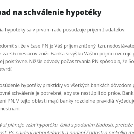
opad na schválenie hypotéky
ia hypotéky sa v prvom rade posudzuje príjem žiadateľov.
edomiť si, že v čase PN je Váš príjem znížený, tzn. nedostávate
 za 3-6 mesiacov zníži. Banka si výšku Vášho príjmu overuje
ej poisťovne. Nižšie odvody počas trvania PN spôsobia, že So
tvrdí.
posúdenie hypotéky prakticky vo všetkých bankách dôvodom 
ovné schválenie je potrebné, aby ste nastúpili do práce. Ban
ní PN. V tejto oblasti majú banky rozdielne pravidlá. Vyžaduj
mestnaní.
orý si plánuje vziať hypotéku, čaká s podaním žiadosti, preto
ť. Po nájdení nehnuteľnosti a podaní žiadosti o niekoľko m