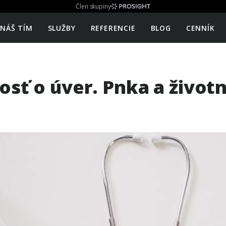
Člen skupiny
NÁŠ TÍM
SLUŽBY
REFERENCIE
BLOG
CENNÍK
osť o úver. Pnka a život