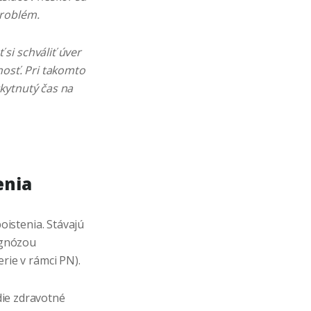
problém.
si schváliť úver
nosť. Pri takomto
kytnutý čas na
enia
oistenia. Stávajú
iagnózou
erie v rámci PN).
edie zdravotné