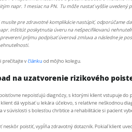
itým napr. 1 mesiac na PN. Tu môže nastať vyššie uvedený 
 musíte pre zdravotné komplikácie nastúpiť, odporúčame dať 
napr. inštitút poskytnutia úveru na nešpecifikovanú nehnuteľ
 preverení príjmu podpísať úverová zmluva a následne je pos
ehnuteľnosti.
i prečítajte v
článku
od môjho kolegu.
pad na uzatvorenie rizikového poist
 poisťovne nepoisťujú diagnózy, s ktorými klient vstupuje do p
 klient dá vypísať u lekára účelovo, s relatívne neškodnou d
a v súvislosti s bolesťou chrbtice a rehabilitácie si pacient vyb
ať neskôr poistiť, vypĺňa zdravotný dotazník. Pokiaľ klient uv