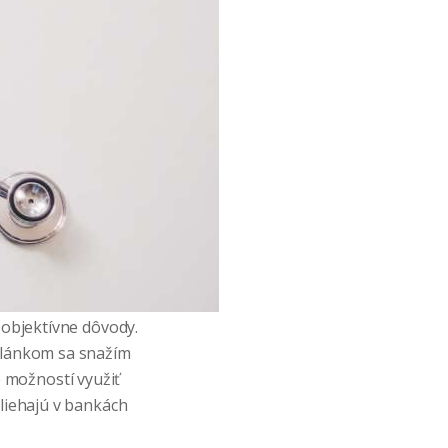
 objektívne dôvody.
 Článkom sa snažím
 možností využiť
dliehajú v bankách