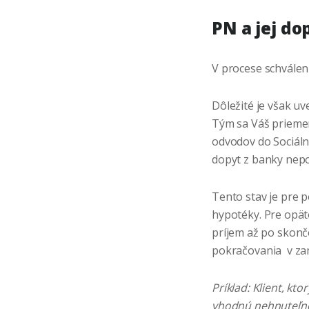
PN a jej d
V procese schválen
Dôležité je však uv
Tým sa Váš priemer
odvodov do Sociáln
dopyt z banky nepo
Tento stav je pre 
hypotéky. Pre opät
príjem až po skonče
pokračovania v za
Príklad: Klient, kt
vhodnú nehnuteľnos