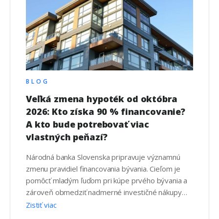
BLOG
Veľká zmena hypoték od októbra
2026: Kto získa 90 % financovanie?
A kto bude potrebovať viac
vlastných peňazí?
Národná banka Slovenska pripravuje významnú
zmenu pravidiel financovania bývania. Cieľom je
pomôcť mladým ľuďom pri kúpe prvého bývania a
zároveň obmedziť nadmerné investičné nákupy
nehnuteľností. Podľa aktuálneho návrhu by nové
Zistiť viac
pravidlá mali nadobudnúť účinnosť od 1. októbra