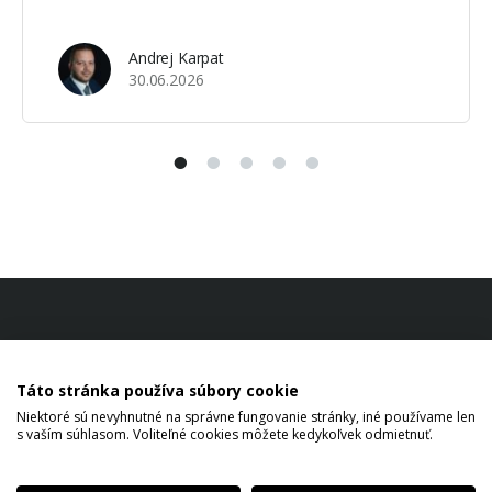
2026. Zmena sa bude týkať predovšetkým
maximálneho percenta financovania nehnuteľnosti
Andrej Karpat
prostredníctvom hypotéky, teda ukazovateľa LTV
30.06.2026
(Loan to Value). …
Táto stránka používa súbory cookie
Niektoré sú nevyhnutné na správne fungovanie stránky, iné používame len
s vaším súhlasom. Voliteľné cookies môžete kedykoľvek odmietnuť.