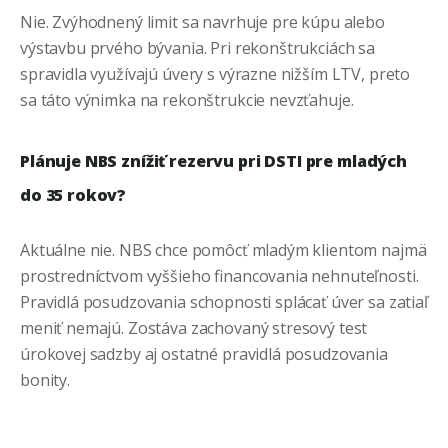
Nie. Zvýhodnený limit sa navrhuje pre kúpu alebo
výstavbu prvého bývania. Pri rekonštrukciách sa
spravidla využívajú úvery s výrazne nižším LTV, preto
sa táto výnimka na rekonštrukcie nevzťahuje.
Plánuje NBS znížiť rezervu pri DSTI pre mladých
do 35 rokov?
Aktuálne nie. NBS chce pomôcť mladým klientom najmä
prostredníctvom vyššieho financovania nehnuteľnosti.
Pravidlá posudzovania schopnosti splácať úver sa zatiaľ
meniť nemajú. Zostáva zachovaný stresový test
úrokovej sadzby aj ostatné pravidlá posudzovania
bonity.