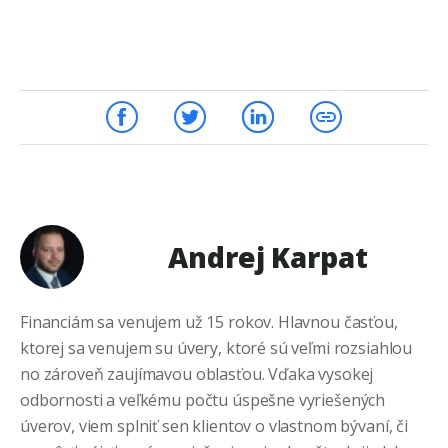
Andrej Karpat
Financiám sa venujem už 15 rokov. Hlavnou časťou,
ktorej sa venujem su úvery, ktoré sú veľmi rozsiahlou
no zároveň zaujímavou oblasťou. Vďaka vysokej
odbornosti a veľkému počtu úspešne vyriešených
úverov, viem splniť sen klientov o vlastnom bývaní, či