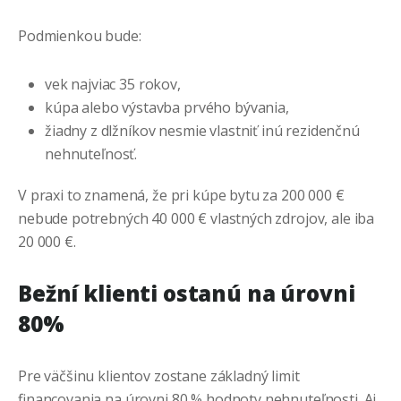
Podmienkou bude:
vek najviac 35 rokov,
kúpa alebo výstavba prvého bývania,
žiadny z dlžníkov nesmie vlastniť inú rezidenčnú
nehnuteľnosť.
V praxi to znamená, že pri kúpe bytu za 200 000 €
nebude potrebných 40 000 € vlastných zdrojov, ale iba
20 000 €.
Bežní klienti ostanú na úrovni
80%
Pre väčšinu klientov zostane základný limit
financovania na úrovni 80 % hodnoty nehnuteľnosti. Aj