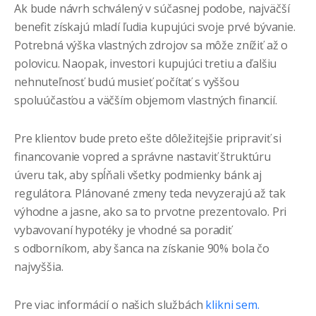
Ak bude návrh schválený v súčasnej podobe, najväčší
benefit získajú mladí ľudia kupujúci svoje prvé bývanie.
Potrebná výška vlastných zdrojov sa môže znížiť až o
polovicu. Naopak, investori kupujúci tretiu a ďalšiu
nehnuteľnosť budú musieť počítať s vyššou
spoluúčasťou a väčším objemom vlastných financií.
Pre klientov bude preto ešte dôležitejšie pripraviť si
financovanie vopred a správne nastaviť štruktúru
úveru tak, aby spĺňali všetky podmienky bánk aj
regulátora. Plánované zmeny teda nevyzerajú až tak
výhodne a jasne, ako sa to prvotne prezentovalo. Pri
vybavovaní hypotéky je vhodné sa poradiť
s odborníkom, aby šanca na získanie 90% bola čo
najvyššia.
Pre viac informácií o našich službách
klikni sem.