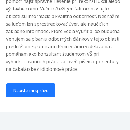
pomôcť nájsť správne riešenie pri rekonštrukcii alebo
výstavbe domu. Veľmi dôležitým faktorom v tejto
oblasti sú informácie a kvalitná odbornosť. Nesnažím
sa ľuďom len sprostredkovať úver, ale naučiť ich
základné informácie, ktoré vedia využiť aj do budúcna.
Venujem sa písaniu odborných článkov v tejto oblasti,
prednášam spomínanú tému vrámci vzdelávania a
pomáham ako konzultant študentom VŠ pri
vyhodnocovaní ich prác a zároveň píšem oponentúry
na bakalárske či diplomové práce.
Napíšte mi správu