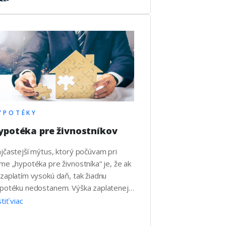
dela akceptovať nový príjem ? Banky
menu …
YPOTÉKY
ypotéka pre živnostníkov
jčastejší mýtus, ktorý počúvam pri
me „hypotéka pre živnostníka“ je, že ak
zaplatím vysokú daň, tak žiadnu
potéku nedostanem. Výška zaplatenej
ne však nie je jediným kritériom pri
stiť viac
hvaľovaní hypotéky a banky dokážu
ceptovať príjem živnostníka aj s jeho