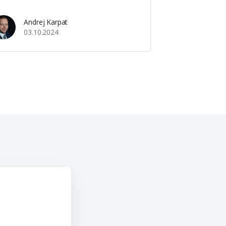
ratov bez ohľadu na výšku zaplatenej
ne. Pri posudzovaní žiadosti o úver zo
Andrej Karpat
03.10.2024
rany živnostníka banka zohľadňuje
ekoľko …