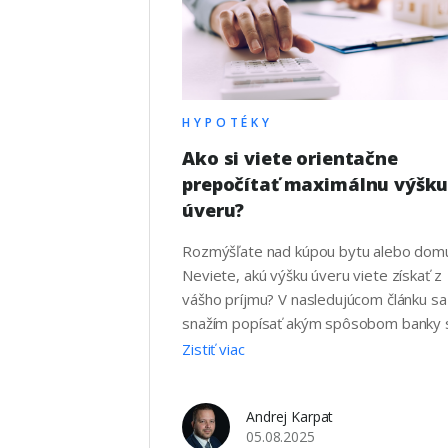
HYPOTÉKY
Ako si viete orientačne
prepočítať maximálnu výšk
úveru?
Rozmýšľate nad kúpou bytu alebo dom
Neviete, akú výšku úveru viete získať z
vášho príjmu? V nasledujúcom článku sa
snažím popísať akým spôsobom banky 
vypočítava maximálna výška úveru, kto
Zistiť viac
vie žiadateľ získať a ako si orientačne
viete prepočítať výšku úveru. Pri určova
Andrej Karpat
bonity klienta sú banky od 1. júla 2018
05.08.2025
limitované opatrením Národnej banky 