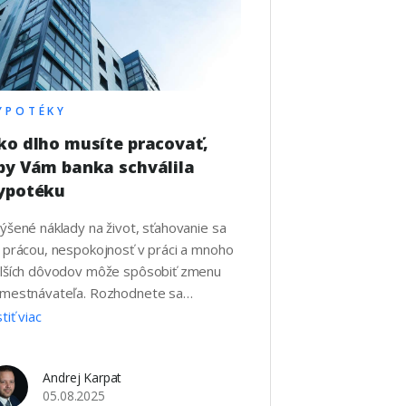
YPOTÉKY
ko dlho musíte pracovať,
by Vám banka schválila
ypotéku
ýšené náklady na život, sťahovanie sa
 prácou, nespokojnosť v práci a mnoho
lších dôvodov môže spôsobiť zmenu
mestnávateľa. Rozhodnete sa
bavovať financovanie bývania, ale
stiť viac
viete ako dlho musíte pracovať
nového zamestnávateľa a aký dopad to
Andrej Karpat
de mať na schválenie hypotéky? Na čo
05.08.2025
 musíte dať pozor, aby Vám banka