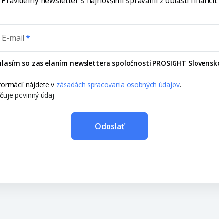
Pravidelný newsletter s najnovšími správami z oblasti financií.
 E-mail
lasím so zasielaním newslettera spoločnosti PROSIGHT Slovensko
nformácií nájdete v
zásadách spracovania osobných údajov
.
čuje povinný údaj