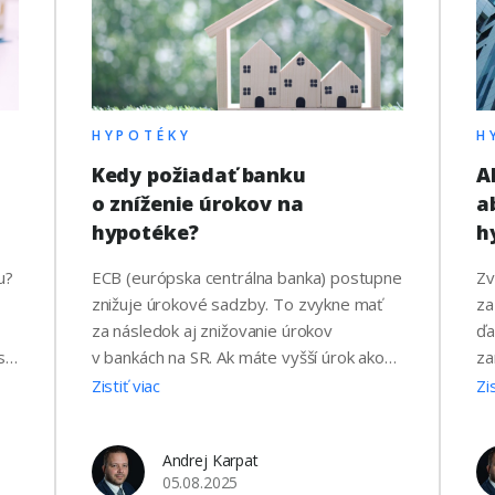
HYPOTÉKY
H
Kedy požiadať banku
A
u
o zníženie úrokov na
a
hypotéke?
h
u?
ECB (európska centrálna banka) postupne
Zv
znižuje úrokové sadzby. To zvykne mať
za
za následok aj znižovanie úrokov
ďa
sa
v bankách na SR. Ak máte vyšší úrok ako
za
rú
súčasne ponúka trh, tak zrejme
vy
Zistiť viac
Zi
zvažujete, že požiadate banku o jeho
ne
ní
zníženie. Kedy sa teda oplatí vybavovať
u 
Andrej Karpat
úpravu úroku? Pri snahe o zníženie Vášho
bu
05.08.2025
…
úroku máte obyčajne dve možnosti: Kedy
si