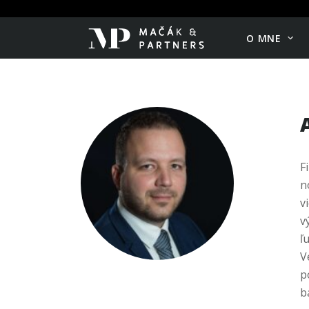
O MNE
F
n
v
v
ľ
V
p
b