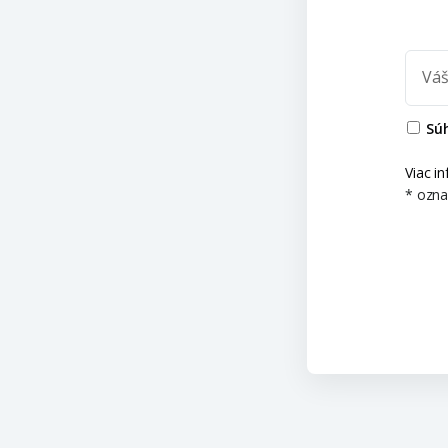
Váš
Súh
Viac i
* ozna