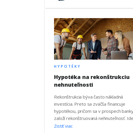
HYPOTÉKY
Hypotéka na rekonštrukciu
nehnuteľnosti
Rekonštrukcia býva často nákladná
investícia. Preto sa zväčša financuje
hypotékou, pričom sa v prospech bank
založí rekonštruovaná nehnuteľnosť. Id
o špecifické úverové produkty, ktoré
Zistiť viac
banky poskytujú na financovanie renovác