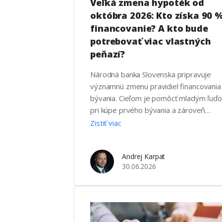
Veľká zmena hypoték od
októbra 2026: Kto získa 90 
financovanie? A kto bude
potrebovať viac vlastných
peňazí?
Národná banka Slovenska pripravuje
významnú zmenu pravidiel financovania
bývania. Cieľom je pomôcť mladým ľuď
pri kúpe prvého bývania a zároveň
obmedziť nadmerné investičné nákupy
Zistiť viac
nehnuteľností. Podľa aktuálneho návrhu
by nové pravidlá mali nadobudnúť
Andrej Karpat
účinnosť od 1. októbra 2026. Zmena sa
30.06.2026
bude týkať predovšetkým maximálneho
percenta financovania nehnuteľnosti
prostredníctvom hypotéky, teda
ukazovateľa LTV (Loan to Value). …