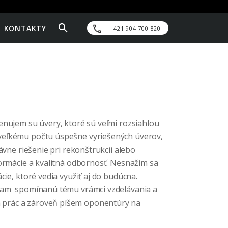
KONTAKTY
+421 904 700 820
enujem su úvery, ktoré sú veľmi rozsiahlou
veľkému počtu úspešne vyriešených úverov,
ávne riešenie pri rekonštrukcii alebo
formácie a kvalitná odbornosť. Nesnažím sa
ie, ktoré vedia využiť aj do budúcna.
ášam spomínanú tému vrámci vzdelávania a
 prác a zároveň píšem oponentúry na