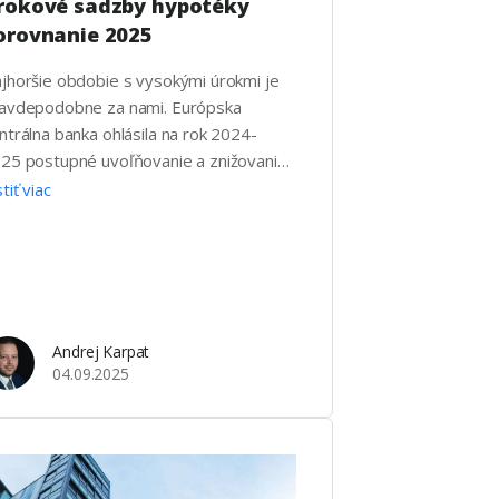
rokové sadzby hypotéky
orovnanie 2025
jhoršie obdobie s vysokými úrokmi je
avdepodobne za nami. Európska
ntrálna banka ohlásila na rok 2024-
25 postupné uvoľňovanie a znižovanie
okových sadzieb. Všetko ale bude
stiť viac
ležať od vývoja inflácie v eurozóne. Čím
 podmieňované úroky Na internetových
ránkach bánk, alebo úverových
rovnávačoch nájdete často len
eobecné informácie, ktoré
zohľadňujú individuálne potreby
Andrej Karpat
konkrétnu situáciu klienta. Úroky sú totiž
04.09.2025
sto …