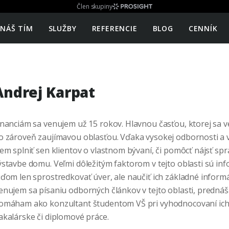
Člen skupiny
NÁŠ TÍM
SLUŽBY
REFERENCIE
BLOG
CENNÍK
Andrej Karpat
inanciám sa venujem už 15 rokov. Hlavnou časťou, ktorej sa v
o zároveň zaujímavou oblasťou. Vďaka vysokej odbornosti a 
iem splniť sen klientov o vlastnom bývaní, či pomôcť nájsť spr
ýstavbe domu. Veľmi dôležitým faktorom v tejto oblasti sú in
uďom len sprostredkovať úver, ale naučiť ich základné informác
enujem sa písaniu odborných článkov v tejto oblasti, predn
omáham ako konzultant študentom VŠ pri vyhodnocovaní ich
akalárske či diplomové práce.