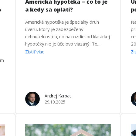
Americká hypotéka – čo to je
Ú
%
a kedy sa oplatí?
p
Americká hypotéka je špeciálny druh
Na
úveru, ktorý je zabezpečený
pr
nehnuteľnosťou, no na rozdiel od klasickej
ce
hypotéky nie je účelovo viazaný. To
20
znamená, že peniaze z americkej
úr
Zistiť viac
Zi
hypotéky môžeš použiť na čokoľvek –
zá
om
kúpu auta, rekonštrukciu, vyplatenie iných
sú
dlhov či dokonca cestovanie. Netreba , ale
st
zabúdať na pravidlo o dobrom a zlom
po
dlhu. Hlavné znaky americkej hypotéky
vš
Výhody americkej …
ne
Andrej Karpat
29.10.2025
a 
ča