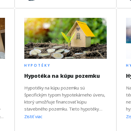
sa refinancovanie oplatí …
ve
z
HYPOTÉKY
H
Hypotéka na kúpu pozemku
H
Hypotéky na kúpu pozemku sú
Na
špecifickým typom hypotekárneho úveru,
té
ktorý umožňuje financovať kúpu
ne
stavebného pozemku. Tieto hypotéky
hy
y
majú špeciálne podmienky, ktoré ich
da
e
Zistiť viac
Zi
odlišujú od bežných hypoték na kúpu
sc
nehnuteľnosti (bytu alebo domu). Pri
ak
ií