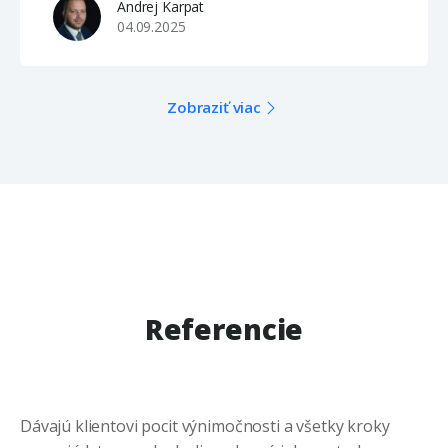
bánk, alebo úverových porovnávačoch nájdete
Andrej Karpat
často len všeobecné informácie, ktoré
04.09.2025
nezohľadňujú individuálne potreby a konkrétnu
situáciu klienta. Úroky sú totiž často …
Zobraziť viac
Referencie
Dávajú klientovi pocit výnimočnosti a všetky kroky
Ni