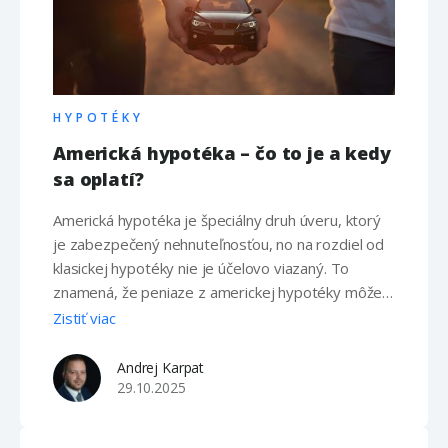
HYPOTÉKY
Americká hypotéka – čo to je a kedy
sa oplatí?
Americká hypotéka je špeciálny druh úveru, ktorý
je zabezpečený nehnuteľnosťou, no na rozdiel od
klasickej hypotéky nie je účelovo viazaný. To
znamená, že peniaze z americkej hypotéky môžeš
použiť na čokoľvek – kúpu auta, rekonštrukciu,
Zistiť viac
vyplatenie iných dlhov či dokonca cestovanie.
Netreba , ale zabúdať na pravidlo o dobrom a zlom
Andrej Karpat
dlhu. Hlavné znaky americkej hypotéky Výhody
29.10.2025
americkej …