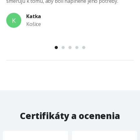
smerujú k tomu, aby boli naplnené jeho potreby.
po
po
Katka
K
Košice
Certifikáty a ocenenia