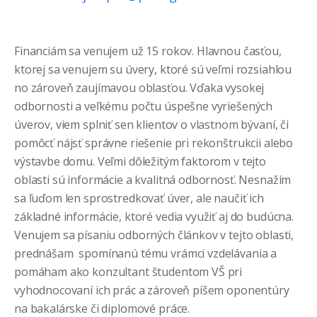
Financiám sa venujem už 15 rokov. Hlavnou časťou,
ktorej sa venujem su úvery, ktoré sú veľmi rozsiahlou
no zároveň zaujímavou oblasťou. Vďaka vysokej
odbornosti a veľkému počtu úspešne vyriešených
úverov, viem splniť sen klientov o vlastnom bývaní, či
pomôcť nájsť správne riešenie pri rekonštrukcii alebo
výstavbe domu. Veľmi dôležitým faktorom v tejto
oblasti sú informácie a kvalitná odbornosť. Nesnažím
sa ľuďom len sprostredkovať úver, ale naučiť ich
základné informácie, ktoré vedia využiť aj do budúcna.
Venujem sa písaniu odborných článkov v tejto oblasti,
prednášam spomínanú tému vrámci vzdelávania a
pomáham ako konzultant študentom VŠ pri
vyhodnocovaní ich prác a zároveň píšem oponentúry
na bakalárske či diplomové práce.