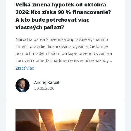
Veľká zmena hypoték od októbra
2026: Kto získa 90 % financovanie?
A kto bude potrebovať viac
vlastných peňazí?
Národná banka Slovenska pripravuje významnú
zmenu pravidiel financovania bývania. Cieľom je
pomôcť mladým ľuďom pri kúpe prvého bývania a
zároveň obmedziť nadmerné investičné nákupy
nehnuteľností. Podľa aktuálneho návrhu by nové
Zistiť viac
pravidlá mali nadobudnúť účinnosť od 1. októbra
2026. Zmena sa bude týkať predovšetkým
Andrej Karpat
maximálneho percenta financovania nehnuteľnosti
30.06.2026
prostredníctvom hypotéky, teda ukazovateľa LTV
(Loan to Value). …