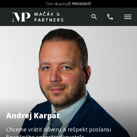
Člen skupiny
Andrej Karpat
Chceme vrátiť dôveru a rešpekt poslaniu