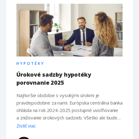
HYPOTÉKY
Úrokové sadzby hypotéky
porovnanie 2025
Najhoršie obdobie s vysokými úrokmi je
pravdepodobne za nami. Európska centrálna banka
ohlásila na rok 2024-2025 postupné uvoľňovanie
a znižovanie úrokových sadzieb. Všetko ale bude
záležať od vývoja inflácie v eurozóne. Čím sú
Zistiť viac
podmieňované úroky Na internetových stránkach