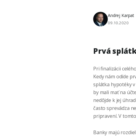
Andrej Karpat
09.10.2020
Prvá splát
Pri finalizácii cel
Kedy nám odíde prv
splátka hypotéky v
by mali mať na účt
nedôjde k jej úhra
často sprevádza ne
pripravení. V tomt
Banky majú rozdieln