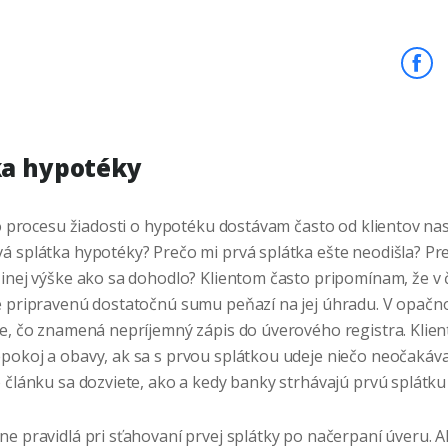
ka hypotéky
ého procesu žiadosti o hypotéku dostávam často od klientov na
á splátka hypotéky? Prečo mi prvá splátka ešte neodišla? Pre
 inej výške ako sa dohodlo? Klientom často pripomínam, že v 
e pripravenú dostatočnú sumu peňazí na jej úhradu. V opač
de, čo znamená nepríjemný zápis do úverového registra. Klie
pokoj a obavy, ak sa s prvou splátkou udeje niečo neočakáva
o článku sa dozviete, ako a kedy banky strhávajú prvú splátku
e pravidlá pri sťahovaní prvej splátky po načerpaní úveru. A