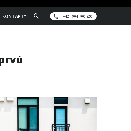
KONTAKTY
+421 904 700 820
 prvú