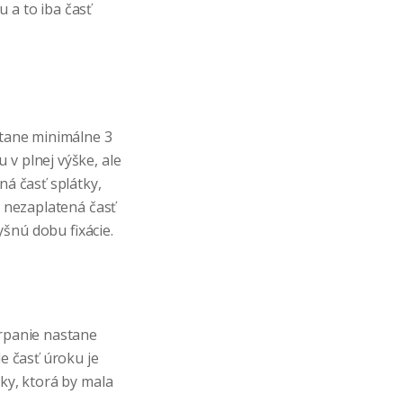
 a to iba časť
stane minimálne 3
 v plnej výške, ale
ná časť splátky,
á nezaplatená časť
šnú dobu fixácie.
erpanie nastane
le časť úroku je
tky, ktorá by mala