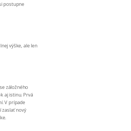
 si postupne
nej výške, ale len
ise záložného
 aj istinu. Prvá
í. V prípade
 zaslať nový
ke.