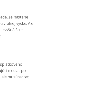
pade, že nastane
 v plnej výške. Ale
a zvyšná časť
.
a splátkového
ujúci mesiac po
 ale musí nastať