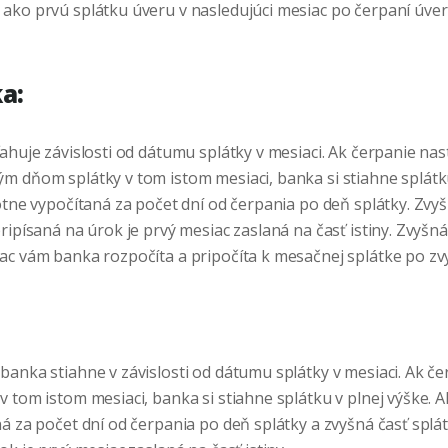
ako prvú splátku úveru v nasledujúci mesiac po čerpaní úveru
a:
ťahuje závislosti od dátumu splátky v mesiaci. Ak čerpanie na
m dňom splátky v tom istom mesiaci, banka si stiahne splátku
otne vypočítaná za počet dní od čerpania po deň splátky. Zvyš
ripísaná na úrok je prvý mesiac zaslaná na časť istiny. Zvyšn
ac vám banka rozpočíta a pripočíta k mesačnej splátke po zvy
banka stiahne v závislosti od dátumu splátky v mesiaci. Ak č
 tom istom mesiaci, banka si stiahne splátku v plnej výške. A
á za počet dní od čerpania po deň splátky a zvyšná časť splá