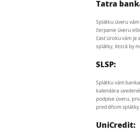
Tatra bank
Splátku úveru vám b
čerpanie úveru ešte
časť úroku vám je 
splátky, ktorá by m
SLSP:
Splátku vám banka 
kalendára uvedenéh
podpise úveru, prv
pred dňom splátky.
UniCredit: