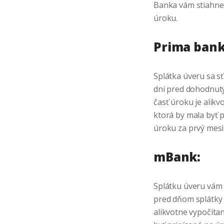
Banka vám stiahne 
úroku.
Prima bank
Splátka úveru sa s
dni pred dohodnutý
časť úroku je alikv
ktorá by mala byť p
úroku za prvý mesi
mBank:
Splátku úveru vám 
pred dňom splátky v
alikvotne vypočítan