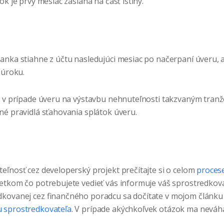
ok je prvý mesiac zaslaná na časť istiny.
nka stiahne z účtu nasledujúci mesiac po načerpaní úveru, al
 úroku.
e v prípade úveru na výstavbu nehnuteľnosti takzvaným tran
né pravidlá sťahovania splátok úveru.
eľnosť cez developerský projekt prečítajte si o celom
proces
etkom čo potrebujete vedieť vás informuje váš sprostredkov
dkovanej cez finančného poradcu sa dočítate v mojom článk
 sprostredkovateľa
. V prípade akýchkoľvek otázok ma neváh