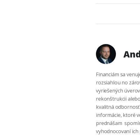
And
Financiám sa venuj
rozsiahlou no zár
vyriešených úverov,
rekonštrukcii alebo
kvalitná odbornosť
informácie, ktoré v
prednášam spomína
vyhodnocovaní ich 