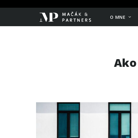
O MNE
Ako 