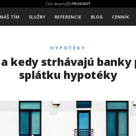
Člen skupiny
NÁŠ TÍM
SLUŽBY
REFERENCIE
BLOG
CENNÍK
HYPOTÉKY
a kedy strhávajú banky
splátku hypotéky