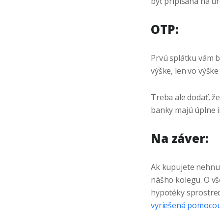
byť pripísaná na úr
OTP:
Prvú splátku vám ba
výške, len vo výške
Treba ale dodať, ž
banky majú úplne i
Na záver:
Ak kupujete nehnut
nášho kolegu. O vš
hypotéky sprostre
vyriešená pomocou