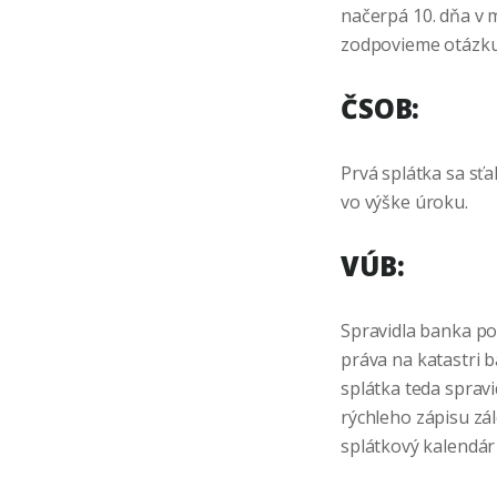
načerpá 10. dňa v m
zodpovieme otázku:
ČSOB:
Prvá splátka sa sťa
vo výške úroku.
VÚB:
Spravidla banka po
práva na katastri b
splátka teda spravi
rýchleho zápisu zá
splátkový kalendár 