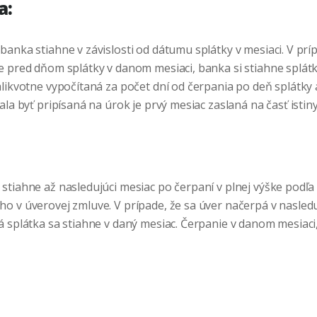
a:
anka stiahne v závislosti od dátumu splátky v mesiaci. V prí
 pred dňom splátky v danom mesiaci, banka si stiahne splátku
alikvotne vypočítaná za počet dní od čerpania po deň splátky 
ala byť pripísaná na úrok je prvý mesiac zaslaná na časť istiny
stiahne až nasledujúci mesiac po čerpaní v plnej výške podľ
o v úverovej zmluve. V prípade, že sa úver načerpá v nasled
á splátka sa stiahne v daný mesiac. Čerpanie v danom mesiaci,