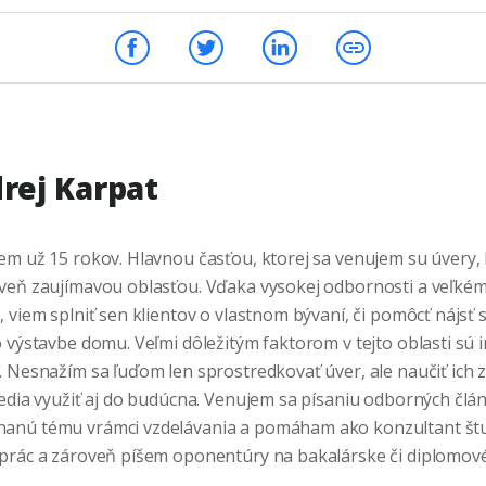
rej Karpat
em už 15 rokov. Hlavnou časťou, ktorej sa venujem su úvery, 
oveň zaujímavou oblasťou. Vďaka vysokej odbornosti a veľké
 viem splniť sen klientov o vlastnom bývaní, či pomôcť nájsť 
 výstavbe domu. Veľmi dôležitým faktorom v tejto oblasti sú 
. Nesnažím sa ľuďom len sprostredkovať úver, ale naučiť ich 
edia využiť aj do budúcna. Venujem sa písaniu odborných článk
nú tému vrámci vzdelávania a pomáham ako konzultant št
prác a zároveň píšem oponentúry na bakalárske či diplomové