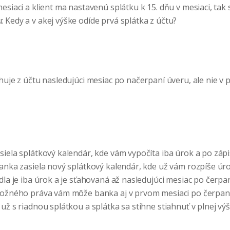
esiaci a klient ma nastavenú splátku k 15. dňu v mesiaci, tak
 Kedy a v akej výške odíde prvá splátka z účtu?
huje z účtu nasledujúci mesiac po načerpaní úveru, ale nie v pl
siela splátkový kalendár, kde vám vypočíta iba úrok a po záp
anka zasiela nový splátkový kalendár, kde už vám rozpíše úrok
dla je iba úrok a je sťahovaná až nasledujúci mesiac po čerpan
ložného práva vám môže banka aj v prvom mesiaci po čerpaní
už s riadnou splátkou a splátka sa stihne stiahnuť v plnej výš