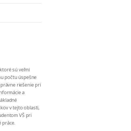
ktoré sú veľmi
mu počtu úspešne
správne riešenie pri
informácie a
základné
ov v tejto oblasti,
udentom VŠ pri
 práce.