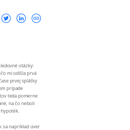
sledovné otázky:
čo mi odišla prvá
čase prvej splátky
nom prípade
ntov teda pomerne
né, na čo neboli
 hypoték.
k sa napríklad úver