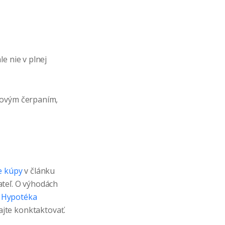
e nie v plnej
žovým čerpaním,
e kúpy
v článku
ateľ. O výhodách
u
Hypotéka
ajte konktaktovať.