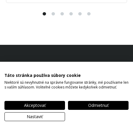
Táto stránka používa súbory cookie
Niektoré sú nevyhnutné na správne fungovanie stránky, iné používame len
s vaším súhlasom. Voliteľné cookies môžete kedykoľvek odmietnuť.
Akceptovať
Odmietnuť
Copyright © 2026 SM Štefan Mačák All rights reserved.
Nastaviť
Ochrana osobných údajov
Nastavenie cookies