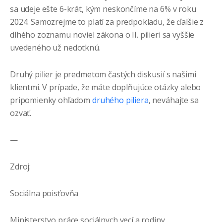
sa udeje ešte 6-krát, kým neskončíme na 6% v roku
2024. Samozrejme to platí za predpokladu, že ďalšie z
dlhého zoznamu noviel zákona o II. pilieri sa vyššie
uvedeného už nedotknú.
Druhý pilier je predmetom častých diskusií s našimi
klientmi. V prípade, že máte doplňujúce otázky alebo
pripomienky ohľadom
druhého piliera
, neváhajte sa
ozvať.
—
Zdroj:
Sociálna poisťovňa
Ministerstvo práce sociálnych vecí a rodiny