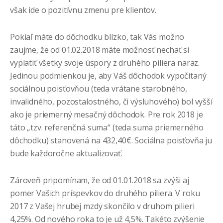
však ide o pozitívnu zmenu pre klientov.
Pokiaľ máte do dôchodku blízko, tak Vás možno
zaujme, že od 01.02.2018 máte možnosť nechať si
vyplatiť všetky svoje úspory z druhého piliera naraz.
Jedinou podmienkou je, aby Váš dôchodok vypočítaný
sociálnou poisťovňou (teda vrátane starobného,
invalidného, pozostalostného, či výsluhového) bol vyšší
ako je priemerný mesačný dôchodok. Pre rok 2018 je
táto „tzv. referenčná suma“ (teda suma priemerného
dôchodku) stanovená na 432,40€. Sociálna poisťovňa ju
bude každoročne aktualizovať.
Zároveň pripomínam, že od 01.01.2018 sa zvýši aj
pomer Vašich príspevkov do druhého piliera. V roku
2017 z Vašej hrubej mzdy skončilo v druhom pilieri
4,25%. Od nového roka to je už 4,5%. Takéto zvýšenie