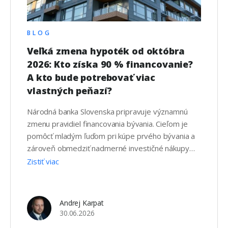
BLOG
Veľká zmena hypoték od októbra
2026: Kto získa 90 % financovanie?
A kto bude potrebovať viac
vlastných peňazí?
Národná banka Slovenska pripravuje významnú
zmenu pravidiel financovania bývania. Cieľom je
pomôcť mladým ľuďom pri kúpe prvého bývania a
zároveň obmedziť nadmerné investičné nákupy
nehnuteľností. Podľa aktuálneho návrhu by nové
Zistiť viac
pravidlá mali nadobudnúť účinnosť od 1. októbra
2026. Zmena sa bude týkať predovšetkým
maximálneho percenta financovania nehnuteľnosti
Andrej Karpat
prostredníctvom hypotéky, teda ukazovateľa LTV
30.06.2026
(Loan to Value). …